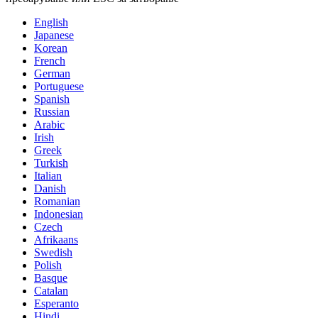
English
Japanese
Korean
French
German
Portuguese
Spanish
Russian
Arabic
Irish
Greek
Turkish
Italian
Danish
Romanian
Indonesian
Czech
Afrikaans
Swedish
Polish
Basque
Catalan
Esperanto
Hindi