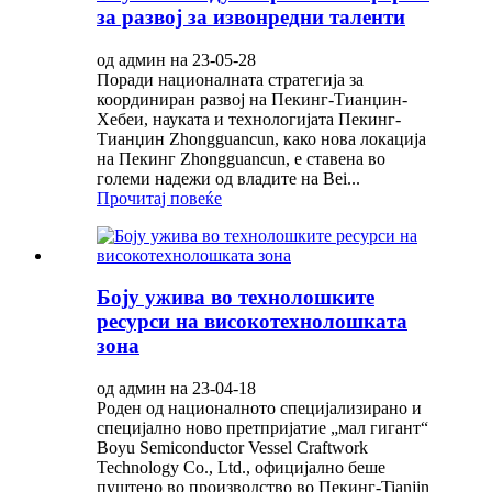
за развој за извонредни таленти
од админ на 23-05-28
Поради националната стратегија за
координиран развој на Пекинг-Тианџин-
Хебеи, науката и технологијата Пекинг-
Тианџин Zhongguancun, како нова локација
на Пекинг Zhongguancun, е ставена во
големи надежи од владите на Bei...
Прочитај повеќе
Боју ужива во технолошките
ресурси на високотехнолошката
зона
од админ на 23-04-18
Роден од националното специјализирано и
специјално ново претпријатие „мал гигант“
Boyu Semiconductor Vessel Craftwork
Technology Co., Ltd., официјално беше
пуштено во производство во Пекинг-Tianjin