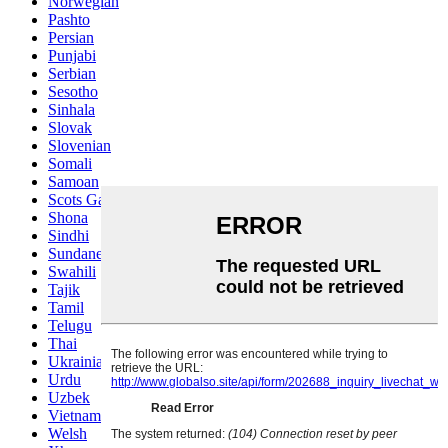
Norwegian
Pashto
Persian
Punjabi
Serbian
Sesotho
Sinhala
Slovak
Slovenian
Somali
Samoan
Scots Gaelic
Shona
Sindhi
Sundanese
Swahili
Tajik
Tamil
Telugu
Thai
Ukrainian
Urdu
Uzbek
Vietnamese
Welsh