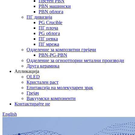
Прстен PBN
PBN машински
PBN облога
ПГ дивизија
PG Crucible
ПГ плоча
PG облога
ПГ цевка
ПГ мрежа
Одделение за композитни грејачи
PBN-PG-PBN
Одделение за огноотпорни метални производи
Друга керамика
Апликација
OLED
Кристален раст
Епитаксија на молекуларен зрак
Грејач
Вакуумски компоненти
Контактирајте не
English