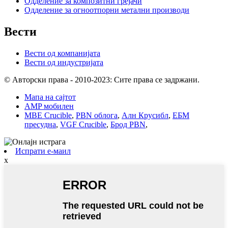
Одделение за композитни грејачи
Одделение за огноотпорни метални производи
Вести
Вести од компанијата
Вести од индустријата
© Авторски права - 2010-2023: Сите права се задржани.
Мапа на сајтот
AMP мобилен
MBE Crucible
,
PBN облога
,
Алн Крусибл
,
ЕБМ
пресудна
,
VGF Crucible
,
Брод PBN
,
Испрати е-маил
x