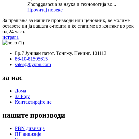
Zhongguancun за наука и технологија во...
Прочитај повеќе
За прашања за нашите производи или ценовник, ве молиме
оставете ни ја вашата е-пошта и ќе стапиме во контакт во рок
од 24 часа.
истрага
Бр.7 Јуншан патот, Тонгжу, Пекинг, 101113
86-10-81595615
sales@bypbn.com
за нас
Дома
За Боју
Контактирајте не
нашите производи
PBN дивизија
ПГ дивизија