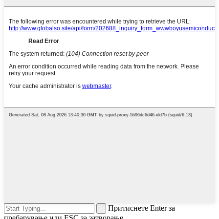
Притиснете Enter за
пребарување или ESC за затворање