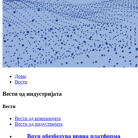
Дома
Вести
Вести од индустријата
Вести
Вести од компанијата
Вести од индустријата
Boyu обезбедува врвна платформа