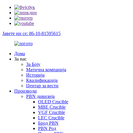
Јавете ни се: 86-10-81595615
Дома
За нас
За Боју
Матична компанија
Историја
Квалификација
Центар за вести
Производи
PBN дивизија
OLED Crucible
MBE Crucible
VGF Crucible
LEC Crucible
Брод PBN
PBN Род