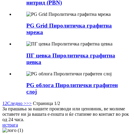
нитрид (PBN)
PG Grid Пиролитичка графитна
мрежа
ПГ цевка Пиролитичка графитна
цевка
PG облога Пиролитички графитен
слој
1
2
Следно >
>>
Страница 1/2
За прашања за нашите производи или ценовник, ве молиме
оставете ни ја вашата е-пошта и ќе стапиме во контакт во рок
од 24 часа.
истрага