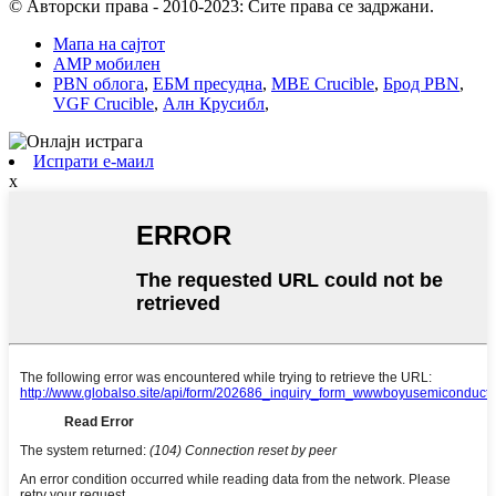
© Авторски права - 2010-2023: Сите права се задржани.
Мапа на сајтот
AMP мобилен
PBN облога
,
ЕБМ пресудна
,
MBE Crucible
,
Брод PBN
,
VGF Crucible
,
Алн Крусибл
,
Испрати е-маил
x