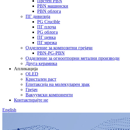
Прстен PBN
PBN машински
PBN облога
ПГ дивизија
PG Crucible
ПГ плоча
PG облога
ПГ цевка
ПГ мрежа
Одделение за композитни грејачи
PBN-PG-PBN
Одделение за огноотпорни метални производи
Друга керамика
Апликација
OLED
Кристален раст
Епитаксија на молекуларен зрак
Грејач
Вакуумски компоненти
Контактирајте не
English