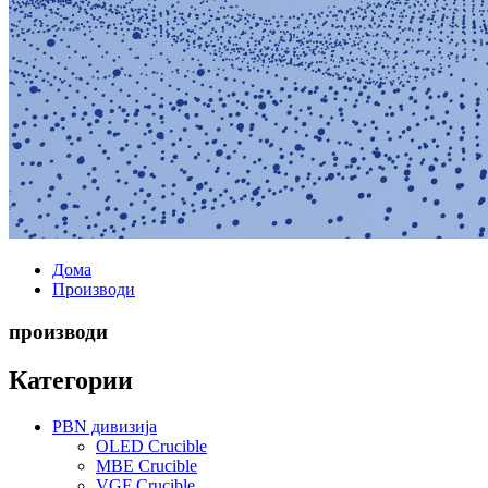
Дома
Производи
производи
Категории
PBN дивизија
OLED Crucible
MBE Crucible
VGF Crucible