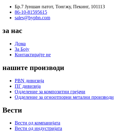
Бр.7 Јуншан патот, Тонгжу, Пекинг, 101113
86-10-81595615
sales@bypbn.com
за нас
Дома
За Боју
Контактирајте не
нашите производи
PBN дивизија
ПГ дивизија
Одделение за композитни грејачи
Одделение за огноотпорни метални производи
Вести
Вести од компанијата
Вести од индустријата