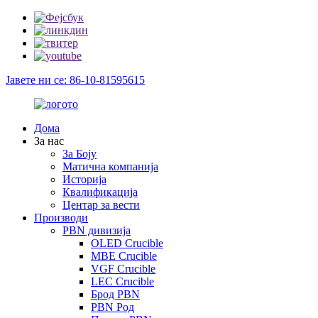
Јавете ни се: 86-10-81595615
Дома
За нас
За Боју
Матична компанија
Историја
Квалификација
Центар за вести
Производи
PBN дивизија
OLED Crucible
MBE Crucible
VGF Crucible
LEC Crucible
Брод PBN
PBN Род