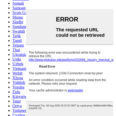
Somali
Samoan
Scots Gaelic
Shona
Sindhi
Sundanese
Swahili
Tajik
Tamil
Telugu
Thai
Ukrainian
Urdu
Uzbek
Vietnamese
Welsh
Xhosa
Yiddish
Yoruba
Zulu
Kinyarwanda
Tatar
Oriya
Turkmen
Uyghur