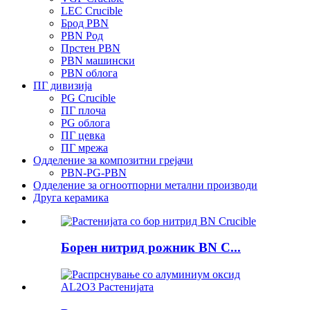
LEC Crucible
Брод PBN
PBN Род
Прстен PBN
PBN машински
PBN облога
ПГ дивизија
PG Crucible
ПГ плоча
PG облога
ПГ цевка
ПГ мрежа
Одделение за композитни грејачи
PBN-PG-PBN
Одделение за огноотпорни метални производи
Друга керамика
Борен нитрид рожник BN C...