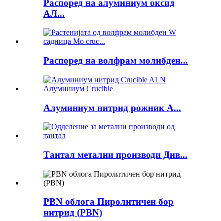
Распоред на алуминиум оксид
АЛ...
Распоред на волфрам молибден...
Алуминиум нитрид рожник А...
Тантал метални производи Див...
PBN облога Пиролитичен бор
нитрид (PBN)