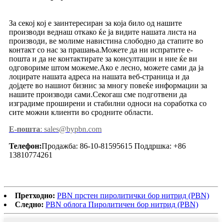
За секој кој е заинтересиран за која било од нашите
производи веднаш откако ќе ја видите нашата листа на
производи, ве молиме навистина слободно да стапите во
контакт со нас за прашања.Можете да ни испратите е-
пошта и да не контактирате за консултации и ние ќе ви
одговориме штом можеме.Ако е лесно, можете сами да ја
лоцирате нашата адреса на нашата веб-страница и да
дојдете во нашиот бизнис за многу повеќе информации за
нашите производи сами.Секогаш сме подготвени да
изградиме проширени и стабилни односи на соработка со
сите можни клиенти во сродните области.
Е-пошта
: sales@bypbn.com
Телефон:
Продажба: 86-10-81595615 Поддршка: +86
13810774261
Претходно:
PBN прстен пиролитички бор нитрид (PBN)
Следно:
PBN облога Пиролитичен бор нитрид (PBN)