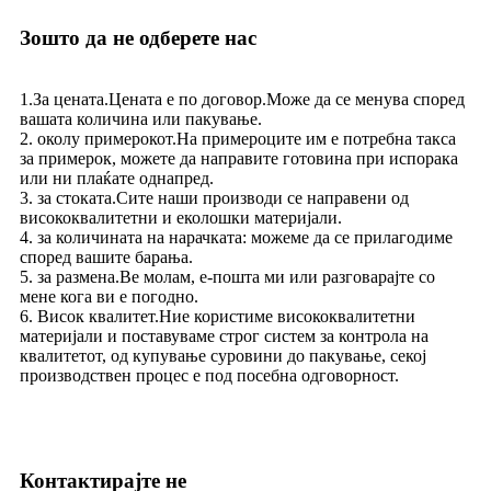
Зошто да не одберете нас
1.За цената.Цената е по договор.Може да се менува според
вашата количина или пакување.
2. околу примерокот.На примероците им е потребна такса
за примерок, можете да направите готовина при испорака
или ни плаќате однапред.
3. за стоката.Сите наши производи се направени од
висококвалитетни и еколошки материјали.
4. за количината на нарачката: можеме да се прилагодиме
според вашите барања.
5. за размена.Ве молам, е-пошта ми или разговарајте со
мене кога ви е погодно.
6. Висок квалитет.Ние користиме висококвалитетни
материјали и поставуваме строг систем за контрола на
квалитетот, од купување суровини до пакување, секој
производствен процес е под посебна одговорност.
Контактирајте не