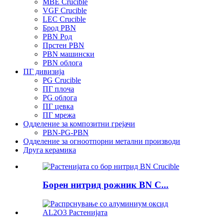
MBE Crucible
VGF Crucible
LEC Crucible
Брод PBN
PBN Род
Прстен PBN
PBN машински
PBN облога
ПГ дивизија
PG Crucible
ПГ плоча
PG облога
ПГ цевка
ПГ мрежа
Одделение за композитни грејачи
PBN-PG-PBN
Одделение за огноотпорни метални производи
Друга керамика
Борен нитрид рожник BN C...