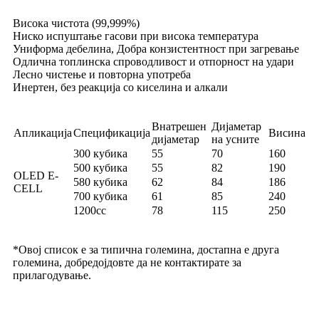
Висока чистота (99,999%)
Ниско испуштање гасови при висока температура
Униформа дебелина, Добра конзистентност при загревање
Одлична топлинска спроводливост и отпорност на удари
Лесно чистење и повторна употреба
Инертен, без реакција со киселина и алкали
Внатрешен
Дијаметар
Апликација
Спецификација
Висина
дијаметар
на усните
300 кубика
55
70
160
500 кубика
55
82
190
OLED E-
580 кубика
62
84
186
CELL
700 кубика
61
85
240
1200cc
78
115
250
*Овој список е за типична големина, достапна е друга
големина, добредојдовте да не контактирате за
прилагодување.