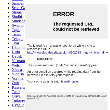
Samoan
Scots Gaelic
Shona
Sindhi
Sundanese
Swahili
Tajik
Tamil
Telugu
Thai
Ukrainian
Urdu
Uzbek
Vietnamese
Welsh
Xhosa
Yiddish
Yoruba
Zulu
Kinyarwanda
Tatar
Oriya
Turkmen
Uyghur