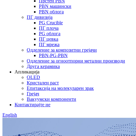
Прстен PBN
PBN машински
PBN облога
ПГ дивизија
PG Crucible
ПГ плоча
PG облога
ПГ цевка
ПГ мрежа
Одделение за композитни грејачи
PBN-PG-PBN
Одделение за огноотпорни метални производи
Друга керамика
Апликација
OLED
Кристален раст
Епитаксија на молекуларен зрак
Грејач
Вакуумски компоненти
Контактирајте не
English