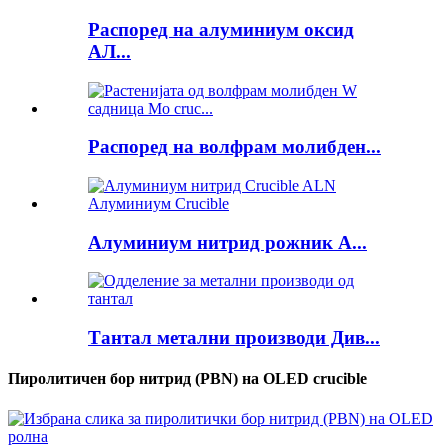
Распоред на алуминиум оксид
АЛ...
Распоред на волфрам молибден...
Алуминиум нитрид рожник А...
Тантал метални производи Див...
Пиролитичен бор нитрид (PBN) на OLED crucible