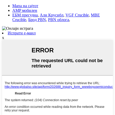
Мапа на сајтот
AMP мобилен
ЕБМ пресудна
,
Алн Крусибл
,
VGF Crucible
,
MBE
Crucible
,
Брод PBN
,
PBN облога
,
Испрати е-маил
x