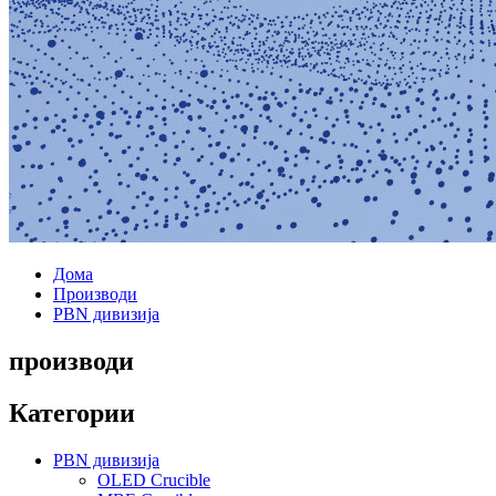
Дома
Производи
PBN дивизија
производи
Категории
PBN дивизија
OLED Crucible