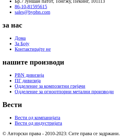
Бр.7 Јуншан патот, Тонгжу, Пекинг, 101113
86-10-81595615
sales@bypbn.com
за нас
Дома
За Боју
Контактирајте не
нашите производи
PBN дивизија
ПГ дивизија
Одделение за композитни грејачи
Одделение за огноотпорни метални производи
Вести
Вести од компанијата
Вести од индустријата
© Авторски права - 2010-2023: Сите права се задржани.