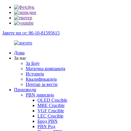
Јавете ни се: 86-10-81595615
Дома
За нас
За Боју
Матична компанија
Историја
Квалификација
Центар за вести
Производи
PBN дивизија
OLED Crucible
MBE Crucible
VGF Crucible
LEC Crucible
Брод PBN
PBN Род